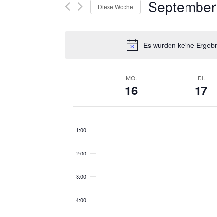
R
September
Suche
Diese Woche
nach
A
Datum
Veranstaltungen
auswählen.
N
Es wurden keine Ergebn
Schlüsselwort.
S
W
MO.
DI.
T
16
17
O
A
0:00
C
L
1:00
H
T
2:00
E
U
3:00
V
N
4:00
O