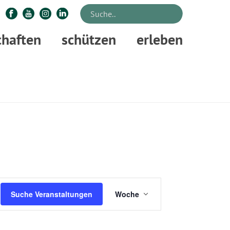
chaften
schützen
erleben
STARTSEITE
»
VERANSTALTUNGEN
V
Suche Veranstaltungen
Woche
E
R