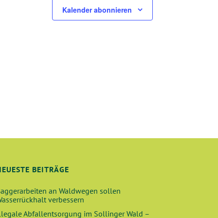
N
Kalender abonnieren
NEUESTE BEITRÄGE
aggerarbeiten an Waldwegen sollen
asserrückhalt verbessern
llegale Abfallentsorgung im Sollinger Wald –