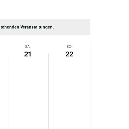
A
N
S
stehenden Veranstaltungen
.
T
A
L
SA.
SO.
21
22
T
U
N
G
A
N
S
I
C