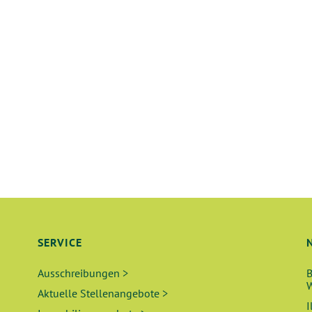
SERVICE
Ausschreibungen >
B
W
Aktuelle Stellenangebote >
I