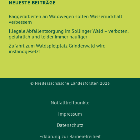
NEUESTE BEITRÄGE
Baggerarbeiten an Waldwegen sollen Wasserrückhalt
verbessern
Illegale Abfallentsorgung im Sollinger Wald – verboten,
gefährlich und leider immer häufiger
Zufahrt zum Waldspielplatz Grinderwald wird
instandgesetzt
© Niedersächsische Landesforsten 2026
Notfalltreffpunkte
Impressum
Datenschutz
Erklärung zur Barrierefreiheit