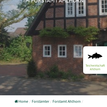
IM FORSTAMT AHLHORN
Teichwirtschaft
Ahlhorn
Home
/
Forstämter
/
Forstamt Ahlhorn
/