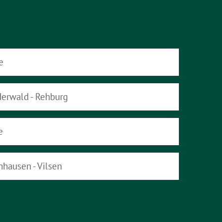
e
derwald - Rehburg
e
hhausen - Vilsen