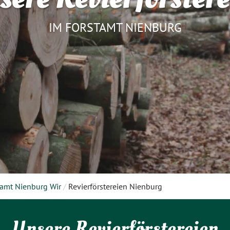
IM FORSTAMT NIENBURG
tamt Nienburg Wir
/
Revierförstereien Nienburg
Unsere Revierförstereien