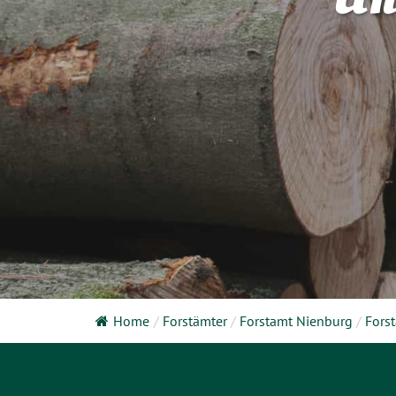
Home
/
Forstämter
/
Forstamt Nienburg
/
Fors