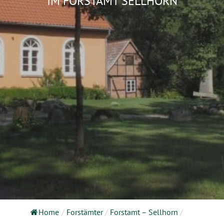
IM FORSTAMT SELLHORN
Home
/
Forstämter
/
Forstamt – Sellhorn
/