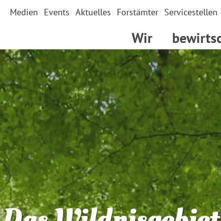
Medien
Events
Aktuelles
Forstämter
Servicestellen
Wir
bewirts
Das Wildnisgebiet