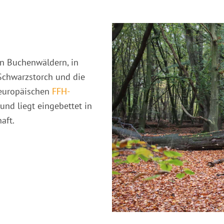
en Buchenwäldern, in
 Schwarzstorch und die
 europäischen
FFH-
nd liegt eingebettet in
aft.