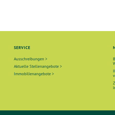
SERVICE
Ausschreibungen >
B
W
Aktuelle Stellenangebote >
I
Immobilienangebote >
v
Z
i