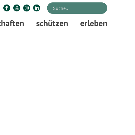
chaften
schützen
erleben
STARTSEITE
»
CAROLIN SCHMIECH, ZERT. WALDPÄDAGOGIN