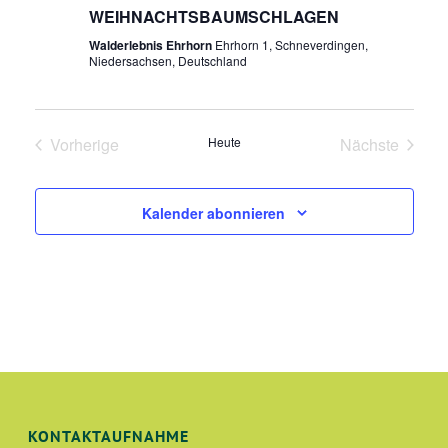
WEIHNACHTSBAUMSCHLAGEN
Walderlebnis Ehrhorn
Ehrhorn 1, Schneverdingen,
Niedersachsen, Deutschland
Vorherige
Heute
Nächste
Veranstaltungen
Veranstalt
Kalender abonnieren
KONTAKTAUFNAHME