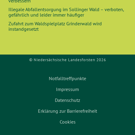
verbessern
Illegale Abfallentsorgung im Sollinger Wald – verboten,
gefährlich und leider immer häufiger
Zufahrt zum Waldspielplatz Grinderwald wird
instandgesetzt
© Niedersächsische Landesforsten 2026
Notfalltreffpunkte
Impressum
Datenschutz
Erklärung zur Barrierefreiheit
Cookies