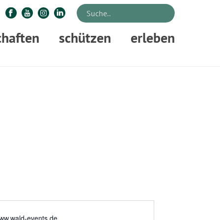
chaften
schützen
erleben
STARTSEITE
»
KATRIN BLUMENBACH, WALD-EVENTS
www.wald-events.de