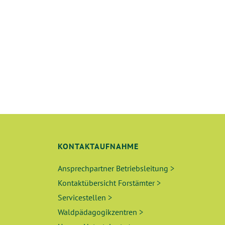
KONTAKTAUFNAHME
Ansprechpartner Betriebsleitung >
Kontaktübersicht Forstämter >
Servicestellen >
Waldpädagogikzentren >