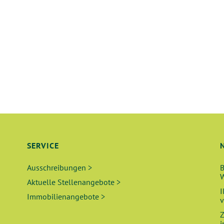
SERVICE
Ausschreibungen >
B
W
Aktuelle Stellenangebote >
I
Immobilienangebote >
v
Z
i