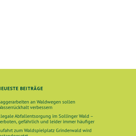
NEUESTE BEITRÄGE
aggerarbeiten an Waldwegen sollen
asserrückhalt verbessern
llegale Abfallentsorgung im Sollinger Wald –
erboten, gefährlich und leider immer häufiger
ufahrt zum Waldspielplatz Grinderwald wird
nstandgesetzt