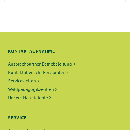
KONTAKTAUFNAHME
Ansprechpartner Betriebsleitung >
Kontaktübersicht Forstämter >
Servicestellen >
Waldpädagogikzentren >
Unsere Naturtalente >
SERVICE