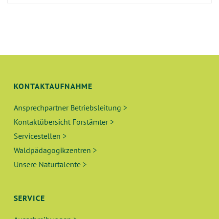
KONTAKTAUFNAHME
Ansprechpartner Betriebsleitung >
Kontaktübersicht Forstämter >
Servicestellen >
Waldpädagogikzentren >
Unsere Naturtalente >
SERVICE