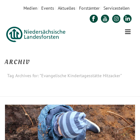
Medien
Events
Aktuelles
Forstämter
Servicestellen
ARCHIV
Tag Archives for: "Evangelische Kindertagesstätte Hitzacker"
STARTSEITE
»
EVANGELISCHE KINDERTAGESSTÄTTE HITZACKER