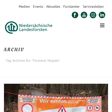
Medien
Events
Aktuelles
Forstämter
Servicestellen
ARCHIV
Tag Archives for: "Försterei Holpels"
STARTSEITE
»
FÖRSTEREI HOLPELS