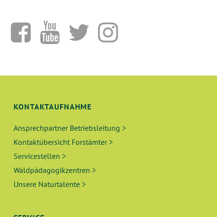
KONTAKTAUFNAHME
Ansprechpartner Betriebsleitung >
Kontaktübersicht Forstämter >
Servicestellen >
Waldpädagogikzentren >
Unsere Naturtalente >