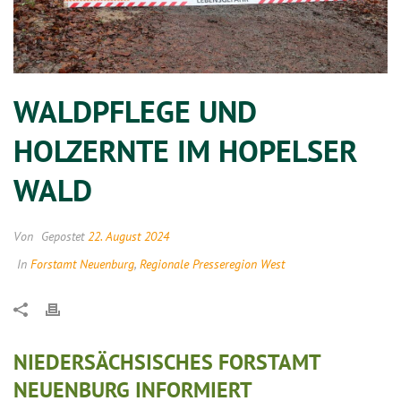
WALDPFLEGE UND
HOLZERNTE IM HOPELSER
WALD
Von
Gepostet
22. August 2024
In
Forstamt Neuenburg
,
Regionale Presseregion West
NIEDERSÄCHSISCHES FORSTAMT
NEUENBURG INFORMIERT