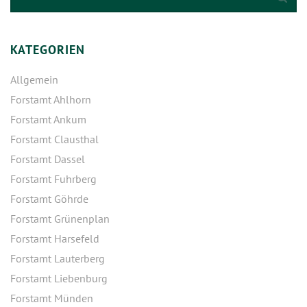
KATEGORIEN
Allgemein
Forstamt Ahlhorn
Forstamt Ankum
Forstamt Clausthal
Forstamt Dassel
Forstamt Fuhrberg
Forstamt Göhrde
Forstamt Grünenplan
Forstamt Harsefeld
Forstamt Lauterberg
Forstamt Liebenburg
Forstamt Münden