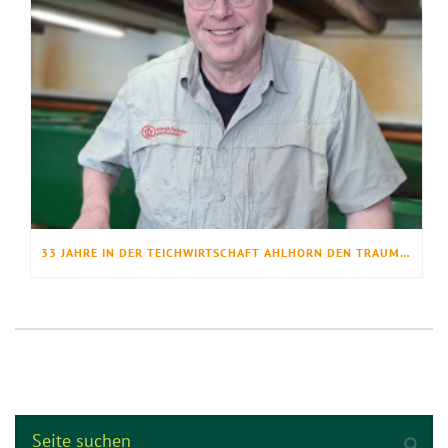
33 JAHRE IN DER TEICHWIRTSCHAFT AHLHORN DEN TRAUMBERUF GELEBT