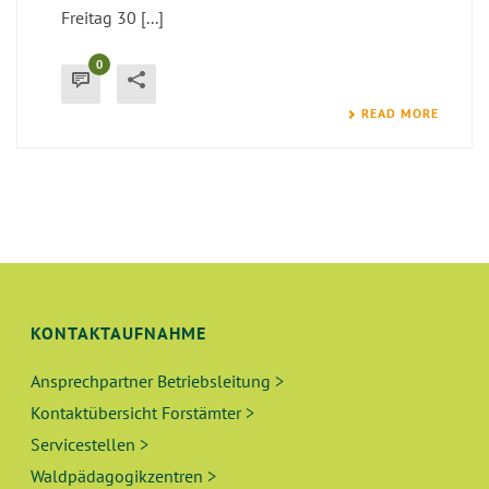
Freitag 30 [...]
0
READ MORE
KONTAKTAUFNAHME
Ansprechpartner Betriebsleitung >
Kontaktübersicht Forstämter >
Servicestellen >
Waldpädagogikzentren >