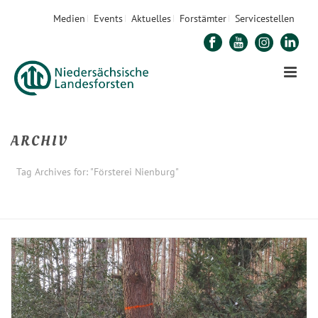
Medien
Events
Aktuelles
Forstämter
Servicestellen
ARCHIV
Tag Archives for: "Försterei Nienburg"
STARTSEITE
»
FÖRSTEREI NIENBURG