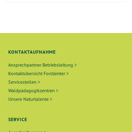
KONTAKTAUFNAHME
Ansprechpartner Betriebsleitung >
Kontaktübersicht Forstämter >
Servicestellen >
Waldpädagogikzentren >
Unsere Naturtalente >
SERVICE