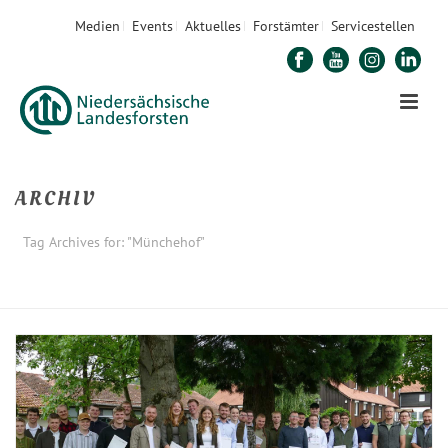
Medien
Events
Aktuelles
Forstämter
Servicestellen
ARCHIV
Tag Archives for: "Münchehof"
STARTSEITE
»
MÜNCHEHOF