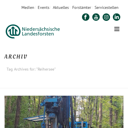
Medien
Events
Aktuelles
Forstämter
Servicestellen
ARCHIV
Tag Archives for: "Reihersee"
STARTSEITE
»
REIHERSEE