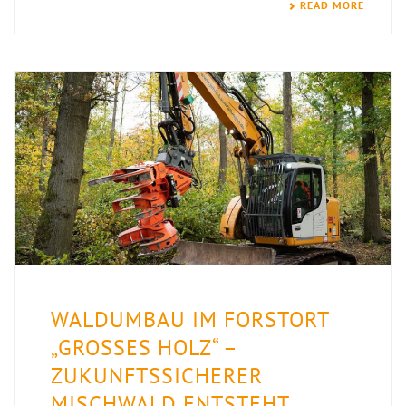
READ MORE
WALDUMBAU IM FORSTORT
„GROSSES HOLZ“ – Z
UKUNFTSSICHERER M
ISCHWALD ENTSTEHT