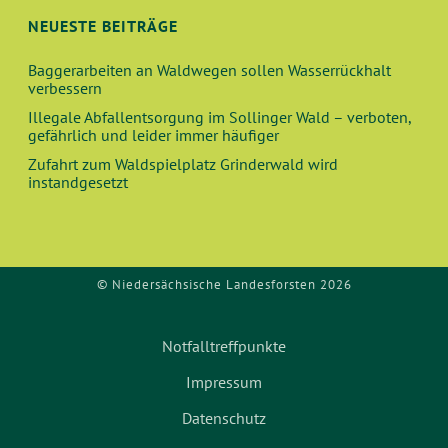
U
T
NEUESTE BEITRÄGE
N
I
Baggerarbeiten an Waldwegen sollen Wasserrückhalt
O
D
verbessern
N
Illegale Abfallentsorgung im Sollinger Wald – verboten,
A
gefährlich und leider immer häufiger
Zufahrt zum Waldspielplatz Grinderwald wird
N
instandgesetzt
S
I
© Niedersächsische Landesforsten 2026
C
H
Notfalltreffpunkte
Impressum
T
Datenschutz
E