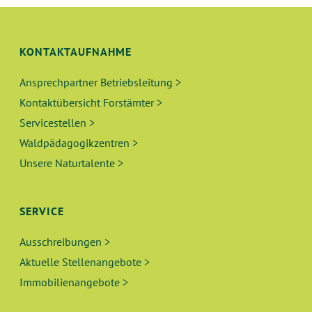
U
S
N
I
KONTAKTAUFNAHME
C
G
H
Ansprechpartner Betriebsleitung >
E
Kontaktübersicht Forstämter >
T
N
Servicestellen >
E
Waldpädagogikzentren >
N
S
Unsere Naturtalente >
-
U
N
A
SERVICE
C
V
Ausschreibungen >
H
I
Aktuelle Stellenangebote >
E
G
Immobilienangebote >
A