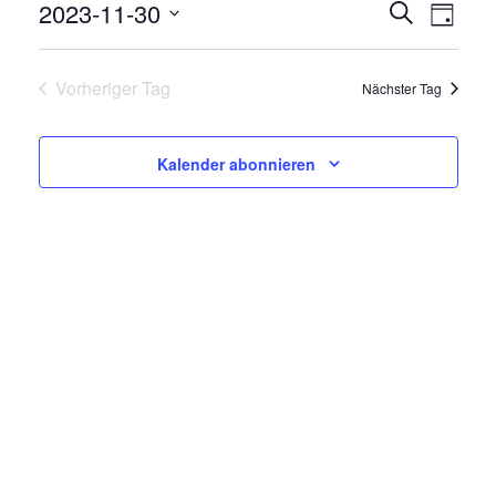
2023-11-30
V
V
Suche
Tag
E
Datum
E
R
wählen.
Vorheriger Tag
Nächster Tag
R
A
N
A
Kalender abonnieren
S
N
T
A
S
L
T
T
A
U
N
L
G
T
A
N