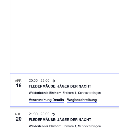
R
A
N
A
S
N
T
A
S
L
T
T
A
U
N
L
20:00
-
22:00
APR.
G
16
FLEDERMÄUSE: JÄGER DER NACHT
T
A
Ehrhorn 1, Schneverdingen
Walderlebnis Ehrhorn
Veranstaltung Details
Wegbeschreibung
N
U
S
21:00
-
23:00
AUG.
N
20
I
FLEDERMÄUSE: JÄGER DER NACHT
Ehrhorn 1, Schneverdingen
Walderlebnis Ehrhorn