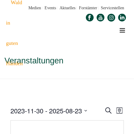
Medien
Events
Aktuelles
Forstämter
Servicestellen
Veranstaltungen
STARTSEITE
»
VERANSTALTUNGEN
2023-11-30
 - 
2025-08-23
V
V
Suche
Karte
E
Datum
E
auswählen.
R