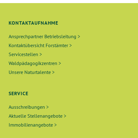
S
N
I
C
G
KONTAKTAUFNAHME
H
E
Ansprechpartner Betriebsleitung >
T
Kontaktübersicht Forstämter >
N
E
Servicestellen >
N
S
Waldpädagogikzentren >
-
Unsere Naturtalente >
U
N
A
C
SERVICE
V
H
Ausschreibungen >
I
Aktuelle Stellenangebote >
E
G
Immobilienangebote >
A
U
T