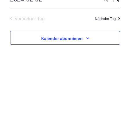
V
Tag
E
Datum
E
R
wählen.
Vorheriger Tag
Nächster Tag
R
A
N
A
Kalender abonnieren
S
N
T
A
S
L
T
T
A
U
N
L
G
T
A
N
U