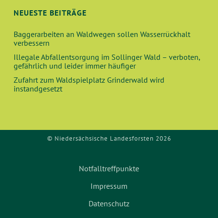
N
I
NEUESTE BEITRÄGE
O
D
Baggerarbeiten an Waldwegen sollen Wasserrückhalt
N
verbessern
A
Illegale Abfallentsorgung im Sollinger Wald – verboten,
gefährlich und leider immer häufiger
N
Zufahrt zum Waldspielplatz Grinderwald wird
instandgesetzt
S
I
C
© Niedersächsische Landesforsten 2026
H
Notfalltreffpunkte
T
Impressum
E
Datenschutz