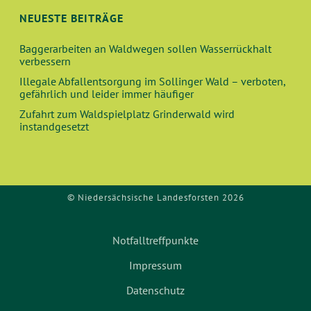
N
I
NEUESTE BEITRÄGE
O
D
Baggerarbeiten an Waldwegen sollen Wasserrückhalt
N
verbessern
A
Illegale Abfallentsorgung im Sollinger Wald – verboten,
gefährlich und leider immer häufiger
N
Zufahrt zum Waldspielplatz Grinderwald wird
instandgesetzt
S
I
C
© Niedersächsische Landesforsten 2026
H
Notfalltreffpunkte
T
Impressum
E
Datenschutz