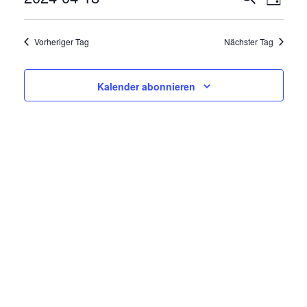
V
Tag
E
Datum
E
R
wählen.
Vorheriger Tag
Nächster Tag
R
A
N
A
Kalender abonnieren
S
N
T
A
S
L
T
T
A
U
N
L
G
T
A
N
U