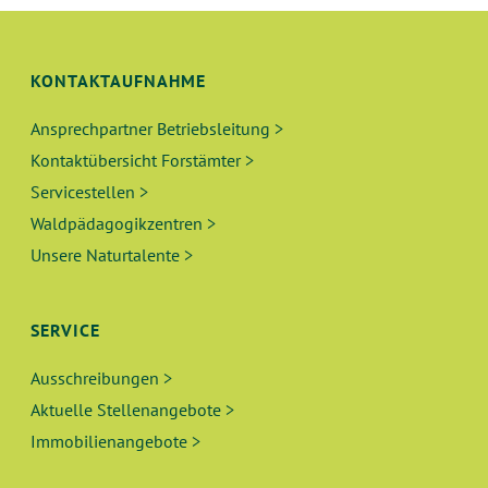
S
N
I
C
G
KONTAKTAUFNAHME
H
E
Ansprechpartner Betriebsleitung >
T
Kontaktübersicht Forstämter >
N
E
Servicestellen >
N
S
Waldpädagogikzentren >
-
Unsere Naturtalente >
U
N
A
C
SERVICE
V
H
Ausschreibungen >
I
Aktuelle Stellenangebote >
E
G
Immobilienangebote >
A
U
T