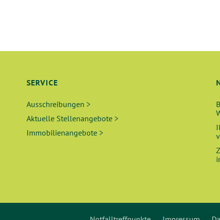
SERVICE
Ausschreibungen >
B
W
Aktuelle Stellenangebote >
I
Immobilienangebote >
v
Z
i
Notfalltreffpunkte
Impressum
Da