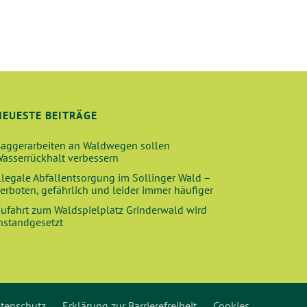
H
T
E
N
-
NEUESTE BEITRÄGE
N
A
aggerarbeiten an Waldwegen sollen
asserrückhalt verbessern
V
llegale Abfallentsorgung im Sollinger Wald –
I
erboten, gefährlich und leider immer häufiger
G
ufahrt zum Waldspielplatz Grinderwald wird
nstandgesetzt
A
T
I
O
tenschutz
Erklärung zur Barrierefreiheit
Cookies