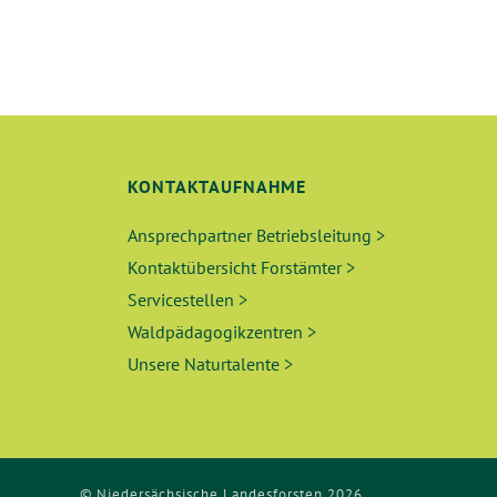
G
E
N
S
U
KONTAKTAUFNAHME
C
Ansprechpartner Betriebsleitung >
Kontaktübersicht Forstämter >
H
Servicestellen >
E
Waldpädagogikzentren >
Unsere Naturtalente >
U
N
D
© Niedersächsische Landesforsten 2026