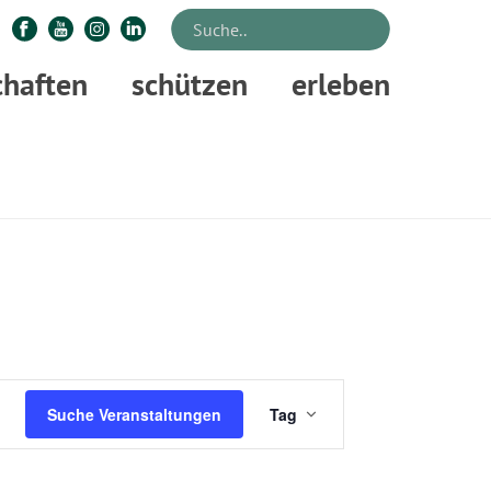
chaften
schützen
erleben
STARTSEITE
»
VERANSTALTUNGEN
V
Suche Veranstaltungen
Tag
E
R