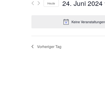
R
24. Juni 2024
Suche
Heute
nach
A
Datum
Veranstaltungen
wählen.
N
Keine Veranstaltungen
Schlüsselwort.
S
T
Vorheriger Tag
A
L
T
U
N