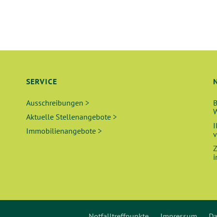
SERVICE
Ausschreibungen >
B
W
Aktuelle Stellenangebote >
I
Immobilienangebote >
v
Z
i
Notfalltreffpunkte
Impressum
Da