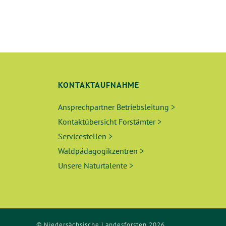
G
E
N
S
U
KONTAKTAUFNAHME
C
Ansprechpartner Betriebsleitung >
Kontaktübersicht Forstämter >
H
Servicestellen >
E
Waldpädagogikzentren >
Unsere Naturtalente >
U
N
D
© Niedersächsische Landesforsten 2026