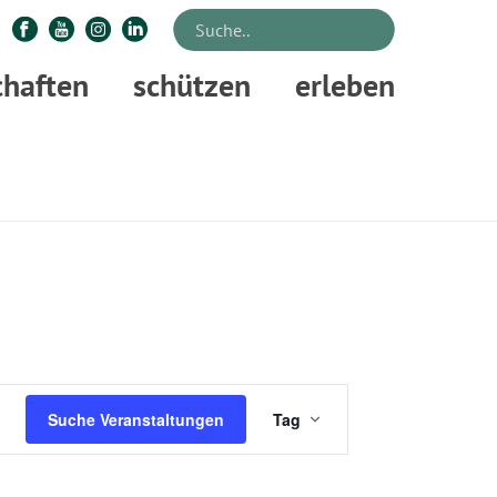
chaften
schützen
erleben
STARTSEITE
»
VERANSTALTUNGEN
V
Suche Veranstaltungen
Tag
E
R