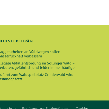
H
T
E
N
-
NEUESTE BEITRÄGE
N
A
aggerarbeiten an Waldwegen sollen
asserrückhalt verbessern
V
llegale Abfallentsorgung im Sollinger Wald –
I
erboten, gefährlich und leider immer häufiger
G
ufahrt zum Waldspielplatz Grinderwald wird
nstandgesetzt
A
T
I
O
tenschutz
Erklärung zur Barrierefreiheit
Cookies