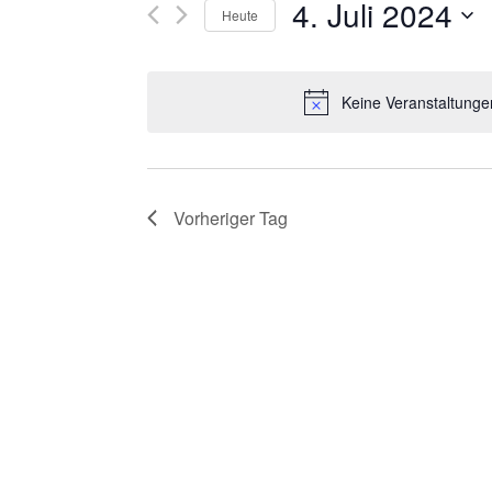
R
4. Juli 2024
Suche
Heute
nach
A
Datum
Veranstaltungen
wählen.
N
Keine Veranstaltungen
Schlüsselwort.
S
T
Vorheriger Tag
A
L
T
U
N