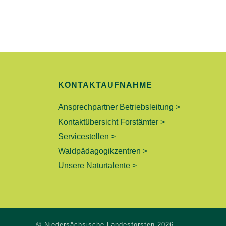
G
E
N
S
U
KONTAKTAUFNAHME
C
Ansprechpartner Betriebsleitung >
Kontaktübersicht Forstämter >
H
Servicestellen >
E
Waldpädagogikzentren >
Unsere Naturtalente >
U
N
D
© Niedersächsische Landesforsten 2026