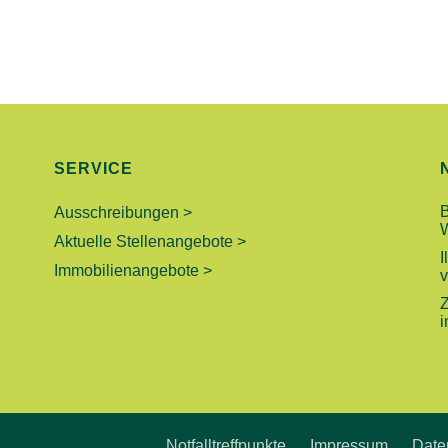
SERVICE
Ausschreibungen >
Aktuelle Stellenangebote >
I
Immobilienangebote >
v
Z
i
Notfalltreffpunkte
Impressum
Date