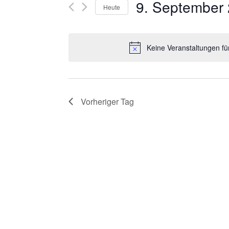
R
9. September
Suche
Heute
nach
A
Datum
Veranstaltungen
wählen.
N
Keine Veranstaltungen f
Schlüsselwort.
S
T
Vorheriger Tag
A
L
T
U
N