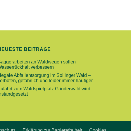
H
T
E
N
-
NEUESTE BEITRÄGE
N
A
Baggerarbeiten an Waldwegen sollen
Wasserrückhalt verbessern
V
llegale Abfallentsorgung im Sollinger Wald –
I
erboten, gefährlich und leider immer häufiger
G
ufahrt zum Waldspielplatz Grinderwald wird
nstandgesetzt
A
T
I
O
nschutz
Erklärung zur Barrierefreiheit
Cookies