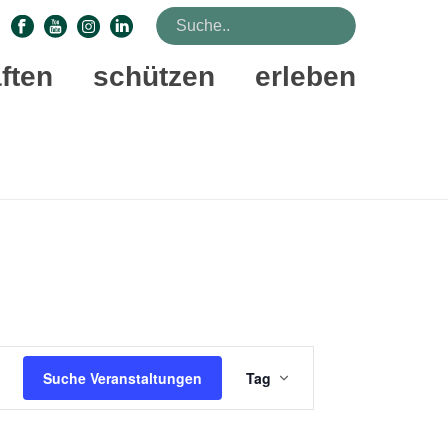
ften
schützen
erleben
STARTSEITE
»
VERANSTALTUNGEN
V
Suche Veranstaltungen
Tag
E
R