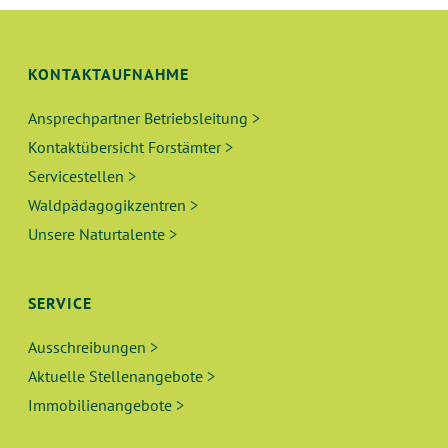
U
S
N
I
KONTAKTAUFNAHME
C
G
H
Ansprechpartner Betriebsleitung >
E
Kontaktübersicht Forstämter >
T
N
Servicestellen >
E
Waldpädagogikzentren >
N
S
Unsere Naturtalente >
-
U
N
A
SERVICE
C
V
Ausschreibungen >
H
I
Aktuelle Stellenangebote >
E
G
Immobilienangebote >
A