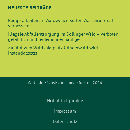
U
T
NEUESTE BEITRÄGE
N
I
Baggerarbeiten an Waldwegen sollen Wasserrückhalt
O
D
verbessern
N
Illegale Abfallentsorgung im Sollinger Wald – verboten,
A
gefährlich und leider immer häufiger
Zufahrt zum Waldspielplatz Grinderwald wird
N
instandgesetzt
S
I
© Niedersächsische Landesforsten 2026
C
H
Notfalltreffpunkte
Impressum
T
Datenschutz
E