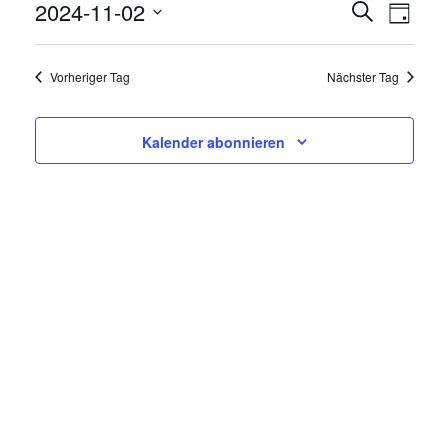
2024-11-02
V
V
Suche
Tag
E
Datum
E
R
wählen.
Vorheriger Tag
Nächster Tag
R
A
N
A
Kalender abonnieren
S
N
T
A
S
L
T
T
A
U
N
L
G
T
A
N