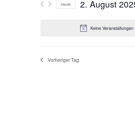
R
2. August 202
Suche
Heute
nach
A
Datum
Veranstaltungen
wählen.
N
Keine Veranstaltungen 
Schlüsselwort.
S
T
Vorheriger Tag
A
L
T
U
N