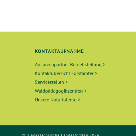
G
E
N
S
U
KONTAKTAUFNAHME
C
Ansprechpartner Betriebsleitung >
Kontaktübersicht Forstämter >
H
Servicestellen >
E
Waldpädagogikzentren >
Unsere Naturtalente >
U
N
D
© Niedersächsische Landesforsten 2026