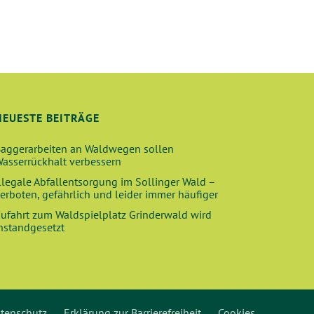
H
T
E
N
-
NEUESTE BEITRÄGE
N
A
aggerarbeiten an Waldwegen sollen
asserrückhalt verbessern
V
llegale Abfallentsorgung im Sollinger Wald –
I
erboten, gefährlich und leider immer häufiger
G
ufahrt zum Waldspielplatz Grinderwald wird
nstandgesetzt
A
T
I
O
tenschutz
Erklärung zur Barrierefreiheit
Cookies