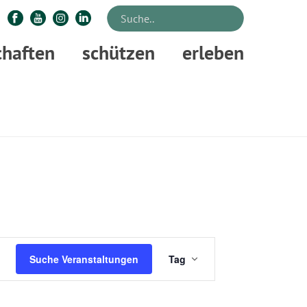
chaften
schützen
erleben
STARTSEITE
»
VERANSTALTUNGEN
V
Suche Veranstaltungen
Tag
E
R