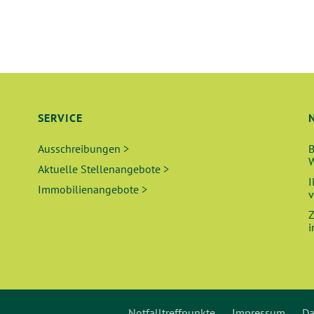
SERVICE
Ausschreibungen >
B
W
Aktuelle Stellenangebote >
I
Immobilienangebote >
v
Z
i
Notfalltreffpunkte
Impressum
Da