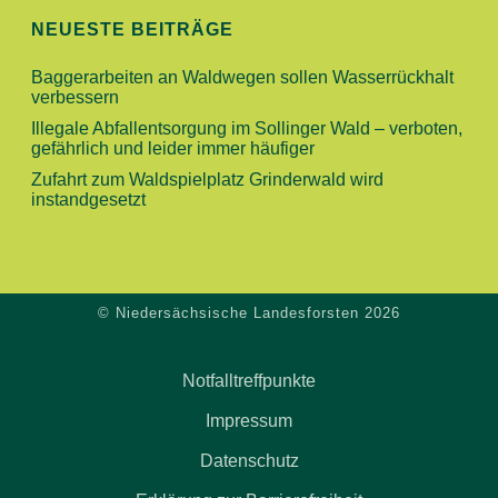
N
I
NEUESTE BEITRÄGE
O
D
Baggerarbeiten an Waldwegen sollen Wasserrückhalt
N
verbessern
A
Illegale Abfallentsorgung im Sollinger Wald – verboten,
gefährlich und leider immer häufiger
N
Zufahrt zum Waldspielplatz Grinderwald wird
instandgesetzt
S
I
© Niedersächsische Landesforsten 2026
C
H
Notfalltreffpunkte
T
Impressum
Datenschutz
E