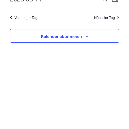
V
Tag
E
Datum
E
wählen.
R
Vorheriger Tag
Nächster Tag
R
A
N
A
Kalender abonnieren
S
N
T
A
S
L
T
T
A
U
N
L
G
T
A
N
U