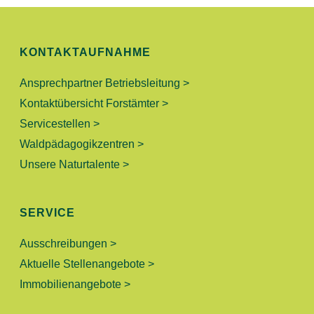
S
N
I
C
G
KONTAKTAUFNAHME
H
E
Ansprechpartner Betriebsleitung >
T
Kontaktübersicht Forstämter >
N
E
Servicestellen >
N
S
Waldpädagogikzentren >
-
Unsere Naturtalente >
U
N
A
C
SERVICE
V
H
Ausschreibungen >
I
Aktuelle Stellenangebote >
E
G
Immobilienangebote >
A
U
T