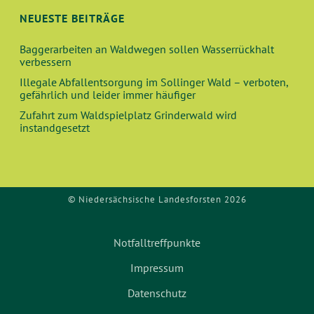
U
T
NEUESTE BEITRÄGE
N
I
Baggerarbeiten an Waldwegen sollen Wasserrückhalt
O
D
verbessern
N
Illegale Abfallentsorgung im Sollinger Wald – verboten,
A
gefährlich und leider immer häufiger
Zufahrt zum Waldspielplatz Grinderwald wird
N
instandgesetzt
S
I
© Niedersächsische Landesforsten 2026
C
H
Notfalltreffpunkte
Impressum
T
Datenschutz
E