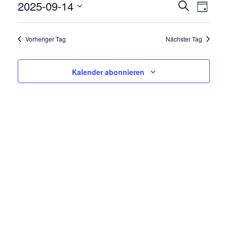
2025-09-14
V
V
Suche
Tag
E
Datum
E
R
wählen.
Vorheriger Tag
Nächster Tag
R
A
N
A
Kalender abonnieren
S
N
T
A
S
L
T
T
A
U
N
L
G
T
A
N