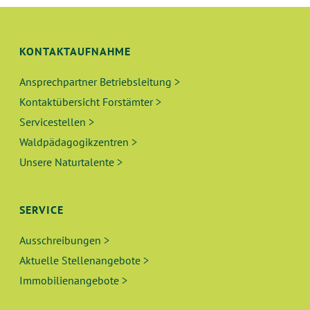
U
S
N
I
KONTAKTAUFNAHME
C
G
H
Ansprechpartner Betriebsleitung >
E
Kontaktübersicht Forstämter >
T
N
Servicestellen >
E
Waldpädagogikzentren >
N
S
Unsere Naturtalente >
-
U
N
A
SERVICE
C
V
Ausschreibungen >
H
I
Aktuelle Stellenangebote >
E
G
Immobilienangebote >
A