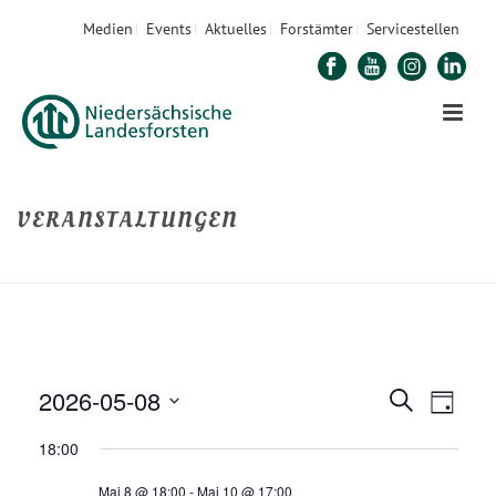
Medien
Events
Aktuelles
Forstämter
Servicestellen
VERANSTALTUNGEN
STARTSEITE
»
VERANSTALTUNGEN
2026-05-08
V
V
Suche
Tag
E
Datum
E
18:00
R
wählen.
Mai 8 @ 18:00
-
Mai 10 @ 17:00