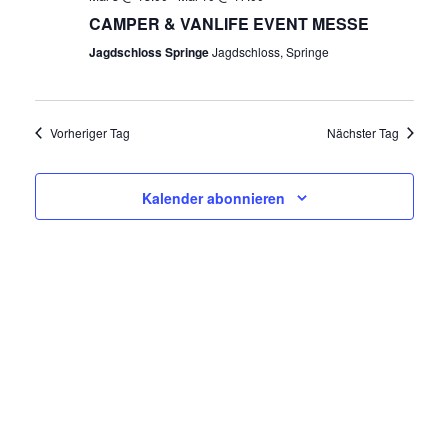
R
A
CAMPER & VANLIFE EVENT MESSE
N
A
Jagdschloss Springe
Jagdschloss, Springe
S
N
T
A
S
Vorheriger Tag
Nächster Tag
L
T
T
Kalender abonnieren
A
U
N
L
G
T
A
N
U
S
N
I
C