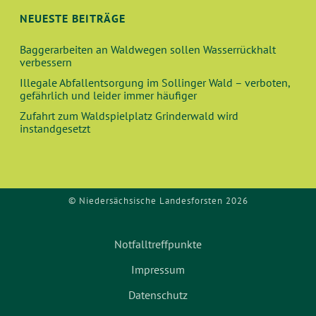
N
A
NEUESTE BEITRÄGE
N
Baggerarbeiten an Waldwegen sollen Wasserrückhalt
verbessern
S
Illegale Abfallentsorgung im Sollinger Wald – verboten,
gefährlich und leider immer häufiger
I
Zufahrt zum Waldspielplatz Grinderwald wird
instandgesetzt
C
H
© Niedersächsische Landesforsten 2026
T
E
Notfalltreffpunkte
N
Impressum
Datenschutz
,