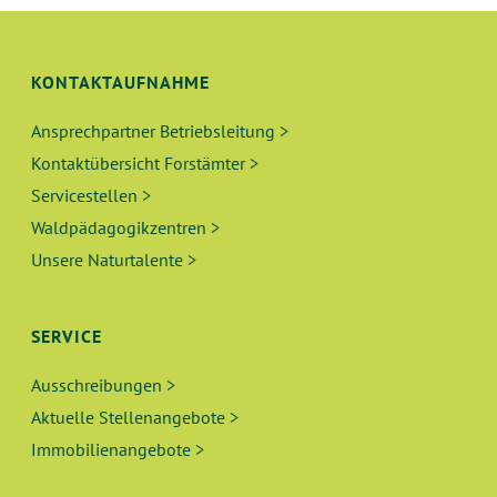
G
H
E
T
KONTAKTAUFNAHME
N
E
N
Ansprechpartner Betriebsleitung >
S
-
Kontaktübersicht Forstämter >
U
N
Servicestellen >
A
Waldpädagogikzentren >
C
Unsere Naturtalente >
V
H
I
E
G
SERVICE
A
U
Ausschreibungen >
T
Aktuelle Stellenangebote >
N
I
Immobilienangebote >
O
D