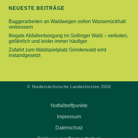
N
I
NEUESTE BEITRÄGE
O
D
Baggerarbeiten an Waldwegen sollen Wasserrückhalt
N
verbessern
A
Illegale Abfallentsorgung im Sollinger Wald – verboten,
gefährlich und leider immer häufiger
N
Zufahrt zum Waldspielplatz Grinderwald wird
instandgesetzt
S
I
© Niedersächsische Landesforsten 2026
C
H
Notfalltreffpunkte
T
Impressum
Datenschutz
E