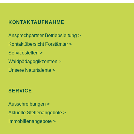
S
N
I
C
G
KONTAKTAUFNAHME
H
E
Ansprechpartner Betriebsleitung >
T
Kontaktübersicht Forstämter >
N
E
Servicestellen >
N
S
Waldpädagogikzentren >
-
Unsere Naturtalente >
U
N
A
C
SERVICE
V
H
Ausschreibungen >
I
Aktuelle Stellenangebote >
E
G
Immobilienangebote >
A
U
T