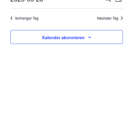
V
Tag
E
Datum
E
wählen.
R
Vorheriger Tag
Nächster Tag
R
A
N
A
Kalender abonnieren
S
N
T
A
S
L
T
T
A
U
N
L
G
T
A
N
U