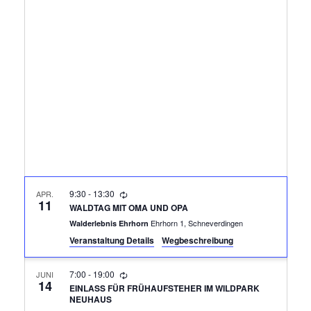
R
A
N
A
S
N
T
A
S
L
T
T
A
U
N
L
9:30
-
13:30
APR.
G
11
WALDTAG MIT OMA UND OPA
T
A
Ehrhorn 1, Schneverdingen
Walderlebnis Ehrhorn
Veranstaltung Details
Wegbeschreibung
N
U
S
7:00
-
19:00
JUNI
N
14
I
EINLASS FÜR FRÜHAUFSTEHER IM WILDPARK
NEUHAUS