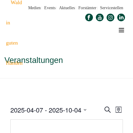
Medien
Events
Aktuelles
Forstämter
Servicestellen
Veranstaltungen
STARTSEITE
»
VERANSTALTUNGEN
2025-04-07
 - 
2025-10-04
V
V
Suche
Karte
E
Datum
E
auswählen.
R