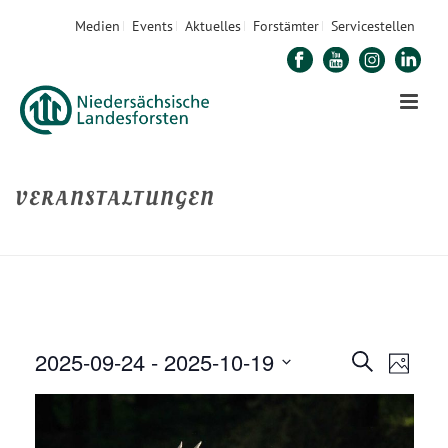
Medien
Events
Aktuelles
Forstämter
Servicestellen
VERANSTALTUNGEN
STARTSEITE
»
VERANSTALTUNGEN
»
SEITE 2
2025-09-24
 - 
2025-10-19
V
V
Suche
Foto
E
Datum
E
R
auswählen.