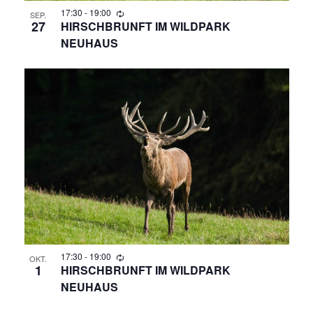
N
17:30
-
19:00
SEP.
A
27
HIRSCHBRUNFT IM WILDPARK
NEUHAUS
N
S
I
C
H
T
E
17:30
-
19:00
OKT.
N
1
HIRSCHBRUNFT IM WILDPARK
NEUHAUS
,