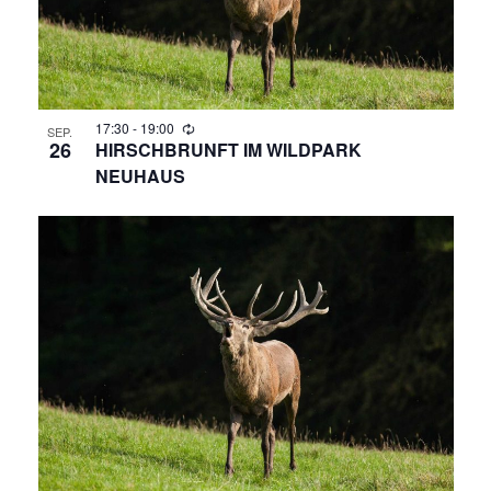
G
H
E
T
N
E
N
17:30
-
19:00
S
SEP.
26
HIRSCHBRUNFT IM WILDPARK
-
NEUHAUS
U
N
A
C
V
H
I
E
G
A
U
T
N
I
O
D