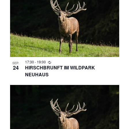
R
A
N
A
S
N
T
A
S
L
T
T
A
17:30
-
19:00
U
SEP.
24
HIRSCHBRUNFT IM WILDPARK
N
NEUHAUS
L
G
T
A
N
U
S
N
I
C