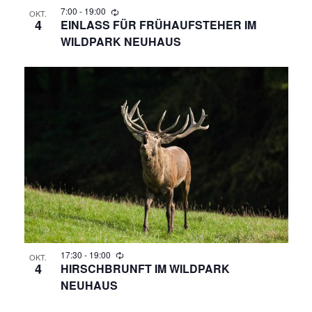
N
7:00
-
19:00
OKT.
4
EINLASS FÜR FRÜHAUFSTEHER IM
WILDPARK NEUHAUS
A
V
I
G
A
T
I
17:30
-
19:00
O
OKT.
4
HIRSCHBRUNFT IM WILDPARK
NEUHAUS
N