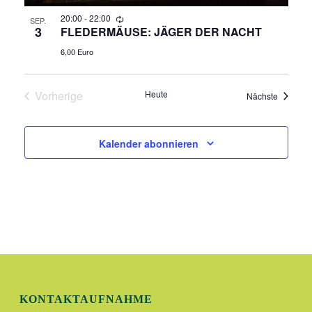
N
20:00
-
22:00
SEP.
A
3
FLEDERMÄUSE: JÄGER DER NACHT
6,00 Euro
N
S
Vorherige
Heute
Veransta
Nächste
Veranstaltungen
I
Kalender abonnieren
C
H
T
E
N
,
KONTAKTAUFNAHME