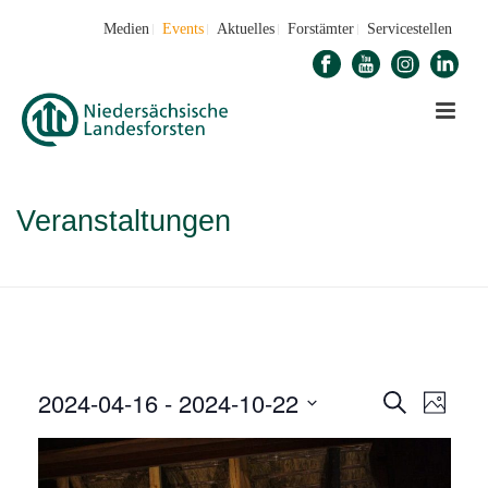
Medien
Events
Aktuelles
Forstämter
Servicestellen
Veranstaltungen
STARTSEITE
»
VERANSTALTUNGEN
2024-04-16
 - 
2024-10-22
V
V
Suche
Foto
E
Datum
E
auswählen.
R