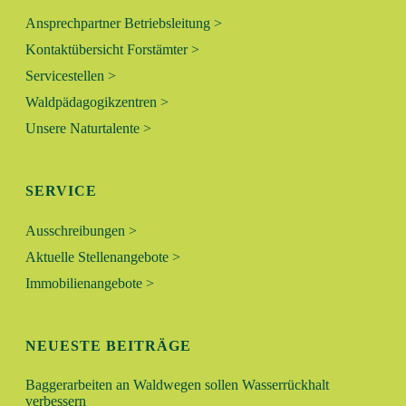
N
Ansprechpartner Betriebsleitung >
Kontaktübersicht Forstämter >
A
Servicestellen >
Waldpädagogikzentren >
V
Unsere Naturtalente >
I
G
SERVICE
A
Ausschreibungen >
Aktuelle Stellenangebote >
T
Immobilienangebote >
I
O
NEUESTE BEITRÄGE
N
Baggerarbeiten an Waldwegen sollen Wasserrückhalt
verbessern