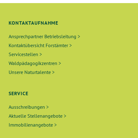
N
I
C
G
H
KONTAKTAUFNAHME
E
T
Ansprechpartner Betriebsleitung >
N
E
Kontaktübersicht Forstämter >
N
S
Servicestellen >
-
Waldpädagogikzentren >
U
N
Unsere Naturtalente >
A
C
V
H
SERVICE
I
E
G
Ausschreibungen >
A
Aktuelle Stellenangebote >
U
T
Immobilienangebote >
N
I