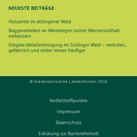
O
D
NEUESTE BEITRÄGE
N
A
Holzernte im altlingener Wald
Baggerarbeiten an Waldwegen sollen Wasserrückhalt
N
verbessern
Illegale Abfallentsorgung im Sollinger Wald – verboten,
S
gefährlich und leider immer häufiger
I
C
© Niedersächsische Landesforsten 2026
H
Notfalltreffpunkte
T
Impressum
E
Datenschutz
N
Erklärung zur Barrierefreiheit