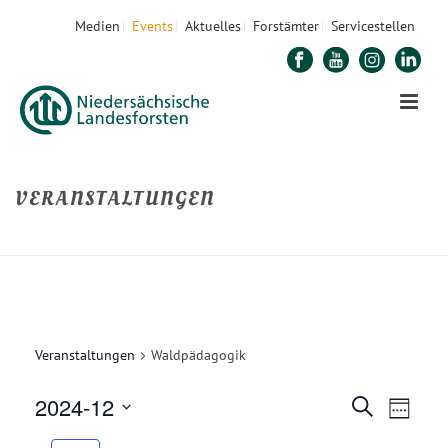
Medien
Events
Aktuelles
Forstämter
Servicestellen
VERANSTALTUNGEN
STARTSEITE
»
WALDPÄDAGOGIK
Veranstaltungen
Waldpädagogik
2024-12
V
V
Suche
Woche
E
Datum