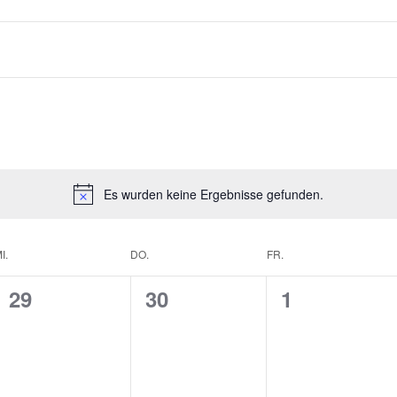
Es wurden keine Ergebnisse gefunden.
I.
DO.
FR.
0
0
0
29
30
1
V
V
V
E
E
E
R
R
R