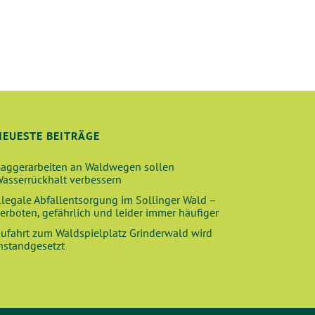
T
T
N
N
U
U
,
,
N
N
G
G
E
E
N
N
NEUESTE BEITRÄGE
,
,
aggerarbeiten an Waldwegen sollen
asserrückhalt verbessern
llegale Abfallentsorgung im Sollinger Wald –
erboten, gefährlich und leider immer häufiger
ufahrt zum Waldspielplatz Grinderwald wird
nstandgesetzt