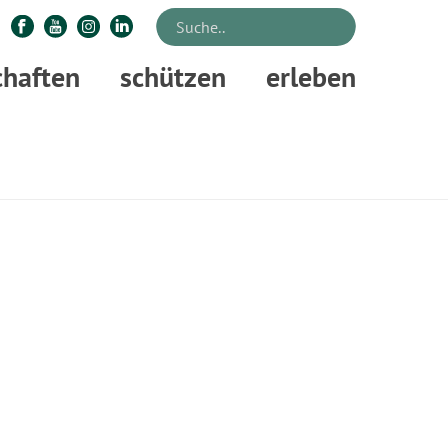
chaften
schützen
erleben
STARTSEITE
»
WALDPÄDAGOGIK
»
WPZ OSTHEIDE