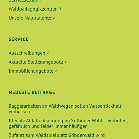
E
G
A
Waldpädagogikzentren >
A
U
L
Unsere Naturtalente >
T
N
T
I
SERVICE
O
D
U
N
Ausschreibungen >
A
N
Aktuelle Stellenangebote >
N
G
Immobilienangebote >
S
E
NEUESTE BEITRÄGE
I
N
Baggerarbeiten an Waldwegen sollen Wasserrückhalt
C
verbessern
Illegale Abfallentsorgung im Sollinger Wald – verboten,
H
gefährlich und leider immer häufiger
Zufahrt zum Waldspielplatz Grinderwald wird