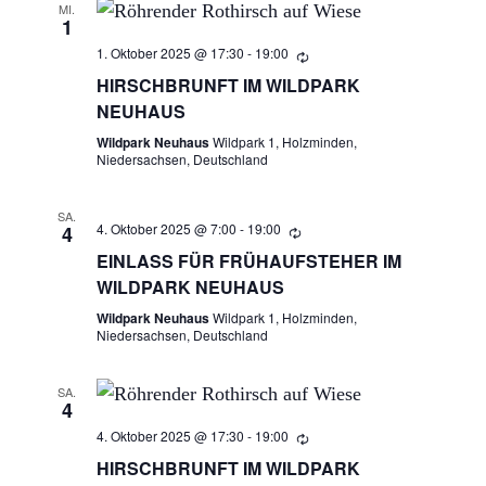
R
MI.
A
1
N
1. Oktober 2025 @ 17:30
-
19:00
A
S
HIRSCHBRUNFT IM WILDPARK
N
NEUHAUS
T
Wildpark Neuhaus
Wildpark 1, Holzminden,
A
S
Niedersachsen, Deutschland
L
T
T
SA.
4. Oktober 2025 @ 7:00
-
19:00
4
A
U
EINLASS FÜR FRÜHAUFSTEHER IM
N
WILDPARK NEUHAUS
L
G
Wildpark Neuhaus
Wildpark 1, Holzminden,
Niedersachsen, Deutschland
T
A
N
U
SA.
4
S
4. Oktober 2025 @ 17:30
-
19:00
N
I
HIRSCHBRUNFT IM WILDPARK