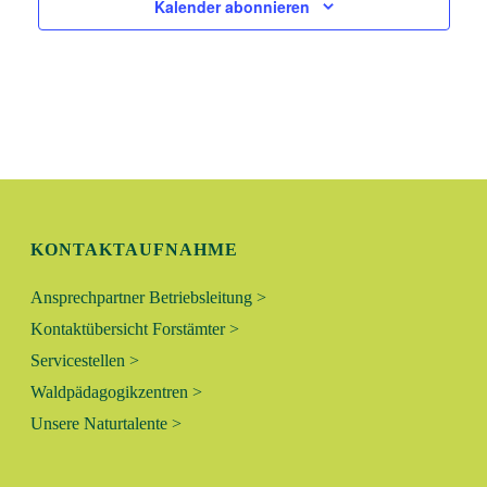
Kalender abonnieren
KONTAKTAUFNAHME
Ansprechpartner Betriebsleitung >
Kontaktübersicht Forstämter >
Servicestellen >
Waldpädagogikzentren >
Unsere Naturtalente >