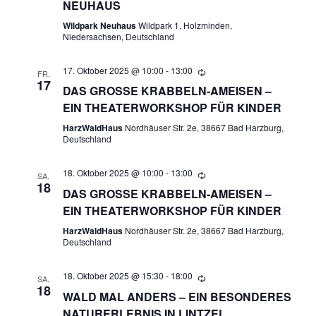
C
G
NEUHAUS
H
Wildpark Neuhaus
Wildpark 1, Holzminden,
E
Niedersachsen, Deutschland
T
N
E
17. Oktober 2025 @ 10:00
-
13:00
FR.
17
N
DAS GROSSE KRABBELN-AMEISEN – E
S
IN THEATERWORKSHOP FÜR KINDER
-
U
HarzWaldHaus
Nordhäuser Str. 2e, 38667 Bad Harzburg,
N
Deutschland
A
C
V
18. Oktober 2025 @ 10:00
-
13:00
SA.
H
18
DAS GROSSE KRABBELN-AMEISEN – E
I
IN THEATERWORKSHOP FÜR KINDER
E
G
HarzWaldHaus
Nordhäuser Str. 2e, 38667 Bad Harzburg,
A
Deutschland
U
T
18. Oktober 2025 @ 15:30
-
18:00
N
SA.
I
18
WALD MAL ANDERS – EIN BESONDERES
O
D
NATURERLEBNIS IN LINTZEL