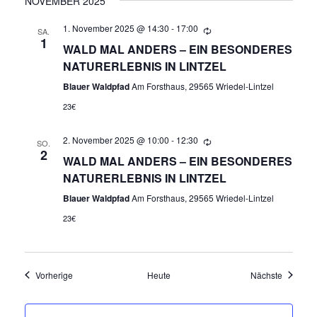
NOVEMBER 2025
N
1. November 2025 @ 14:30
-
17:00
SA.
1
WALD MAL ANDERS – EIN BESONDERES
A
NATURERLEBNIS IN LINTZEL
V
Blauer Waldpfad
Am Forsthaus, 29565 Wriedel-Lintzel
23€
I
2. November 2025 @ 10:00
-
12:30
G
SO.
2
WALD MAL ANDERS – EIN BESONDERES
A
NATURERLEBNIS IN LINTZEL
Blauer Waldpfad
Am Forsthaus, 29565 Wriedel-Lintzel
T
23€
I
O
Veranstaltungen
Veransta
Vorherige
Heute
Nächste
N