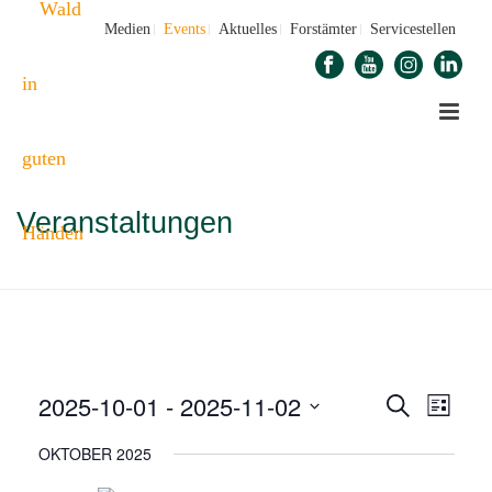
Medien
Events
Aktuelles
Forstämter
Servicestellen
Veranstaltungen
STARTSEITE
»
VERANSTALTUNGEN
2025-10-01
 - 
2025-11-02
V
V
Suche
Liste
E
Datum
E
OKTOBER 2025
wählen.
R