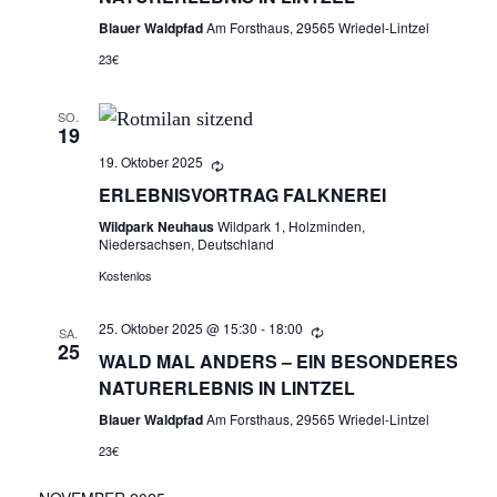
N
Blauer Waldpfad
Am Forsthaus, 29565 Wriedel-Lintzel
A
23€
N
SO.
19
S
19. Oktober 2025
I
ERLEBNISVORTRAG FALKNEREI
Wildpark Neuhaus
Wildpark 1, Holzminden,
C
Niedersachsen, Deutschland
Kostenlos
H
25. Oktober 2025 @ 15:30
-
18:00
T
SA.
25
WALD MAL ANDERS – EIN BESONDERES
E
NATURERLEBNIS IN LINTZEL
Blauer Waldpfad
Am Forsthaus, 29565 Wriedel-Lintzel
N
23€
,