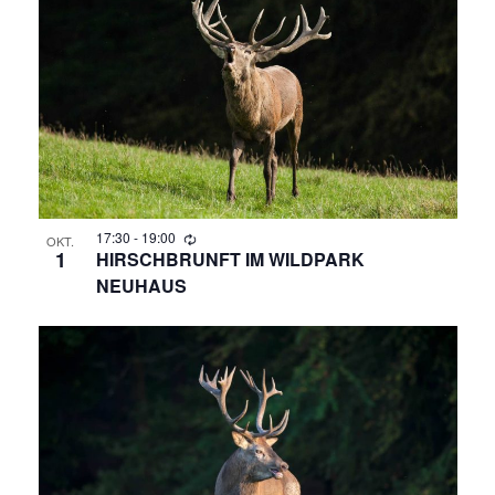
R
A
N
A
S
N
T
A
S
L
T
T
A
17:30
-
19:00
U
OKT.
1
HIRSCHBRUNFT IM WILDPARK
N
NEUHAUS
L
G
T
A
N
U
S
N
I
C