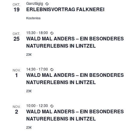
Ganztägig
OKT.
N
19
ERLEBNISVORTRAG FALKNEREI
A
Kostenlos
V
15:30
-
18:00
OKT.
25
WALD MAL ANDERS – EIN BESONDERES
I
NATURERLEBNIS IN LINTZEL
23€
G
14:30
-
17:00
NOV.
A
1
WALD MAL ANDERS – EIN BESONDERES
NATURERLEBNIS IN LINTZEL
T
23€
I
10:00
-
12:30
NOV.
2
WALD MAL ANDERS – EIN BESONDERES
O
NATURERLEBNIS IN LINTZEL
N
23€