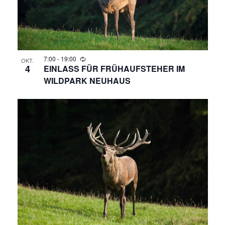
G
H
E
T
N
E
N
7:00
-
19:00
S
OKT.
4
EINLASS FÜR FRÜHAUFSTEHER IM
-
WILDPARK NEUHAUS
U
N
A
C
V
H
I
E
G
A
U
T
N
I
O
D