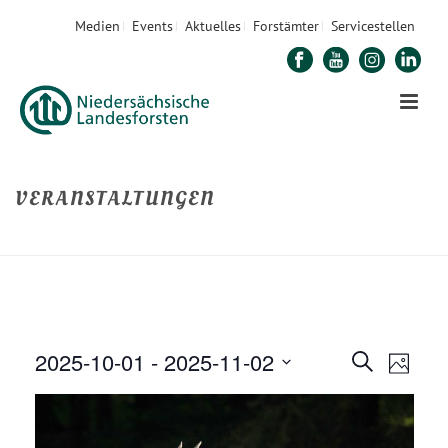
Medien
Events
Aktuelles
Forstämter
Servicestellen
VERANSTALTUNGEN
STARTSEITE
»
VERANSTALTUNGEN
2025-10-01
 - 
2025-11-02
V
V
Suche
Foto
E
Datum
E
R
auswählen.