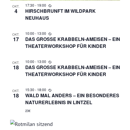
N
17:30
-
19:00
OKT.
A
4
HIRSCHBRUNFT IM WILDPARK
NEUHAUS
N
S
10:00
-
13:00
OKT.
17
DAS GROSSE KRABBELN-AMEISEN – EIN T
I
HEATERWORKSHOP FÜR KINDER
C
10:00
-
13:00
OKT.
18
DAS GROSSE KRABBELN-AMEISEN – EIN T
H
HEATERWORKSHOP FÜR KINDER
T
15:30
-
18:00
OKT.
18
WALD MAL ANDERS – EIN BESONDERES
E
NATURERLEBNIS IN LINTZEL
N
23€
,