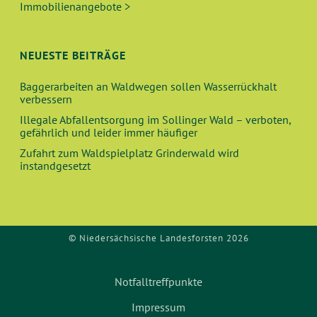
N
Immobilienangebote >
A
N
N
G
NEUESTE BEITRÄGE
S
E
Baggerarbeiten an Waldwegen sollen Wasserrückhalt
verbessern
I
N
Illegale Abfallentsorgung im Sollinger Wald – verboten,
gefährlich und leider immer häufiger
C
Zufahrt zum Waldspielplatz Grinderwald wird
instandgesetzt
H
T
E
© Niedersächsische Landesforsten 2026
N
Notfalltreffpunkte
,
Impressum