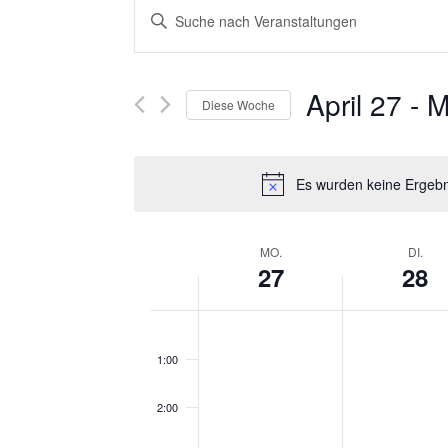
V
Bitte
E
Schlüsselwort
eingeben.
R
April 27
 - 
M
Suche
Diese Woche
nach
A
Datum
Veranstaltungen
auswählen.
N
Es wurden keine Ergebn
Schlüsselwort.
S
W
MO.
DI.
T
27
28
O
A
0:00
C
L
1:00
H
T
2:00
E