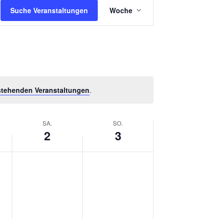
V
Suche Veranstaltungen
Woche
E
R
A
N
S
stehenden Veranstaltungen
.
T
A
L
SA.
SO.
2
3
T
U
N
G
A
N