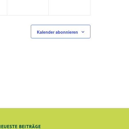
T
I
O
N
Kalender abonnieren
NEUESTE BEITRÄGE