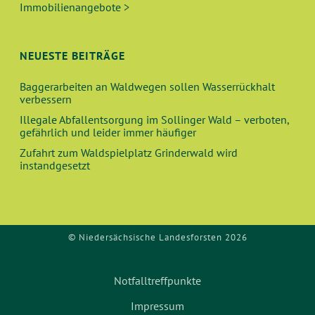
U
T
Immobilienangebote >
N
I
O
D
NEUESTE BEITRÄGE
N
A
Baggerarbeiten an Waldwegen sollen Wasserrückhalt
verbessern
N
Illegale Abfallentsorgung im Sollinger Wald – verboten,
gefährlich und leider immer häufiger
S
Zufahrt zum Waldspielplatz Grinderwald wird
instandgesetzt
I
C
© Niedersächsische Landesforsten 2026
H
T
Notfalltreffpunkte
E
Impressum