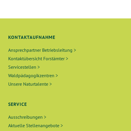
U
S
N
I
C
G
H
KONTAKTAUFNAHME
E
T
Ansprechpartner Betriebsleitung >
N
E
Kontaktübersicht Forstämter >
N
S
Servicestellen >
-
Waldpädagogikzentren >
U
N
Unsere Naturtalente >
A
C
V
H
SERVICE
I
E
G
Ausschreibungen >
A
Aktuelle Stellenangebote >