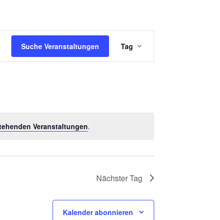
V
Suche Veranstaltungen
Tag
E
R
A
N
S
tehenden Veranstaltungen
.
T
A
L
T
Nächster Tag
U
N
Kalender abonnieren