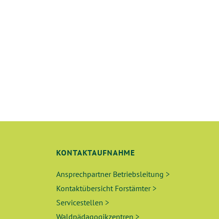
T
U
N
G
E
N
S
KONTAKTAUFNAHME
U
Ansprechpartner Betriebsleitung >
C
Kontaktübersicht Forstämter >
Servicestellen >
H
Waldpädagogikzentren >