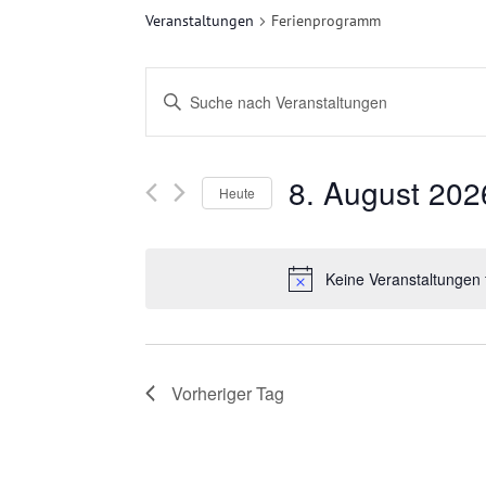
Veranstaltungen
Ferienprogramm
V
Bitte
E
Schlüsselwort
eingeben.
R
8. August 202
Suche
Heute
nach
A
Datum
Veranstaltungen
wählen.
N
Keine Veranstaltungen 
Schlüsselwort.
S
T
Vorheriger Tag
A
L