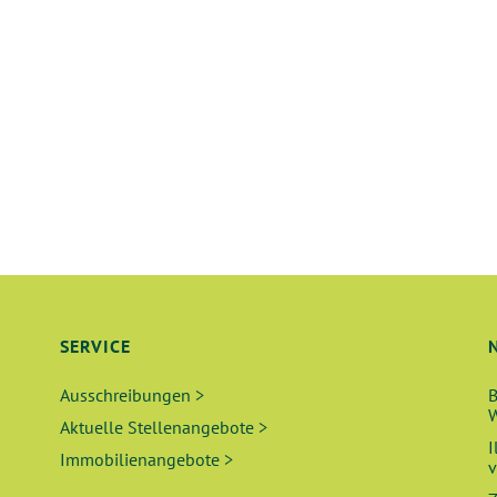
SERVICE
Ausschreibungen >
B
W
Aktuelle Stellenangebote >
I
Immobilienangebote >
v