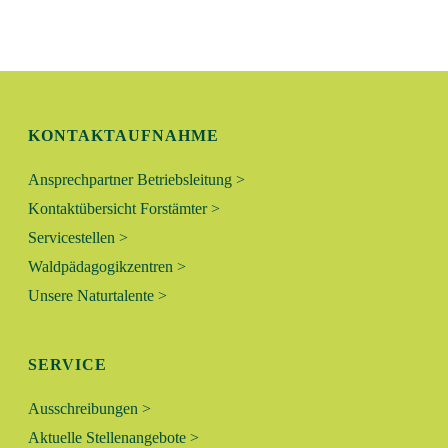
N
L
G
T
A
N
U
KONTAKTAUFNAHME
S
N
I
Ansprechpartner Betriebsleitung >
C
G
Kontaktübersicht Forstämter >
H
Servicestellen >
E
T
Waldpädagogikzentren >
N
E
Unsere Naturtalente >
N
S
-
SERVICE
U
N
Ausschreibungen >
A
C
Aktuelle Stellenangebote >