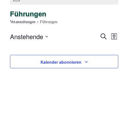
Führungen
Veranstaltungen
Führungen
Anstehende
V
V
Suche
Karte
E
Datum
E
auswählen.
R
R
A
Kalender abonnieren
N
A
S
N
T
A
S
L
T
T
A
U