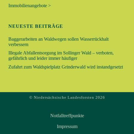
V
Immobilienangebote >
H
I
E
G
NEUESTE BEITRÄGE
A
U
T
Baggerarbeiten an Waldwegen sollen Wasserrückhalt
verbessern
N
I
Illegale Abfallentsorgung im Sollinger Wald – verboten,
O
gefährlich und leider immer häufiger
D
N
Zufahrt zum Waldspielplatz Grinderwald wird instandgesetzt
A
N
© Niedersächsische Landesforsten 2026
S
I
Notfalltreffpunkte
C
Impressum