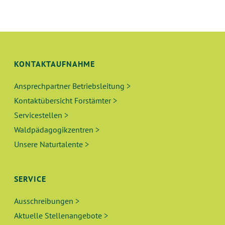
N
L
G
T
A
N
U
KONTAKTAUFNAHME
S
N
I
Ansprechpartner Betriebsleitung >
Kontaktübersicht Forstämter >
C
G
Servicestellen >
H
E
Waldpädagogikzentren >
T
Unsere Naturtalente >
N
E
N
S
SERVICE
-
U
N
Ausschreibungen >
A
C
Aktuelle Stellenangebote >