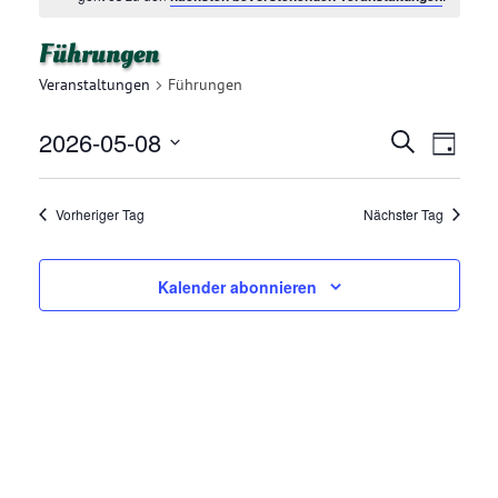
Führungen
Veranstaltungen
Führungen
2026-05-08
V
V
Suche
Tag
E
Datum
E
R
wählen.
Vorheriger Tag
Nächster Tag
R
A
N
A
Kalender abonnieren
S
N
T
A
S
L
T
T
A
U