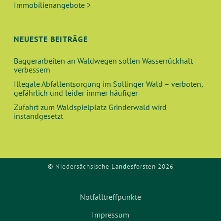
V
Immobilienangebote >
H
I
E
G
NEUESTE BEITRÄGE
A
U
Baggerarbeiten an Waldwegen sollen Wasserrückhalt
T
verbessern
N
I
Illegale Abfallentsorgung im Sollinger Wald – verboten,
O
gefährlich und leider immer häufiger
D
Zufahrt zum Waldspielplatz Grinderwald wird
N
instandgesetzt
A
N
S
© Niedersächsische Landesforsten 2026
I
Notfalltreffpunkte
C
Impressum