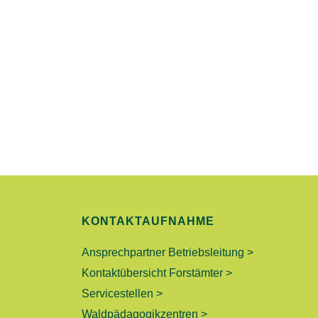
T
U
N
G
E
N
S
KONTAKTAUFNAHME
U
Ansprechpartner Betriebsleitung >
C
Kontaktübersicht Forstämter >
Servicestellen >
H
Waldpädagogikzentren >