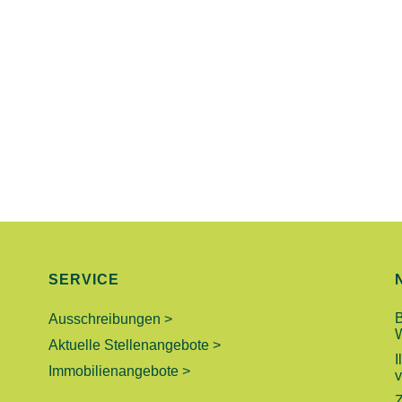
SERVICE
Ausschreibungen >
Aktuelle Stellenangebote >
I
Immobilienangebote >
v
Z