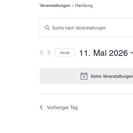
Veranstaltungen
Hamburg
V
Bitte
Schlüsselwort
E
eingeben.
R
11. Mai 2026
Suche
Heute
nach
A
Datum
Veranstaltungen
wählen.
N
Keine Veranstaltungen
Schlüsselwort.
S
T
Vorheriger Tag
A
L