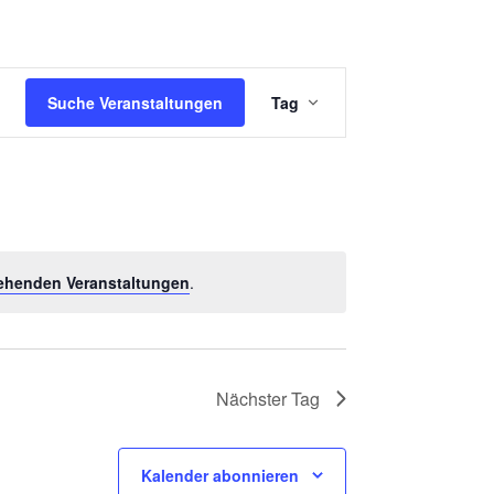
V
Suche Veranstaltungen
Tag
E
R
A
N
S
ehenden Veranstaltungen
.
T
A
L
T
Nächster Tag
U
N
Kalender abonnieren