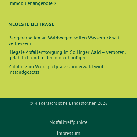
U
T
Immobilienangebote >
N
I
O
D
NEUESTE BEITRÄGE
N
A
Baggerarbeiten an Waldwegen sollen Wasserrückhalt
verbessern
N
Illegale Abfallentsorgung im Sollinger Wald – verboten,
gefährlich und leider immer häufiger
S
Zufahrt zum Waldspielplatz Grinderwald wird
instandgesetzt
I
C
© Niedersächsische Landesforsten 2026
H
T
Notfalltreffpunkte
E
Impressum