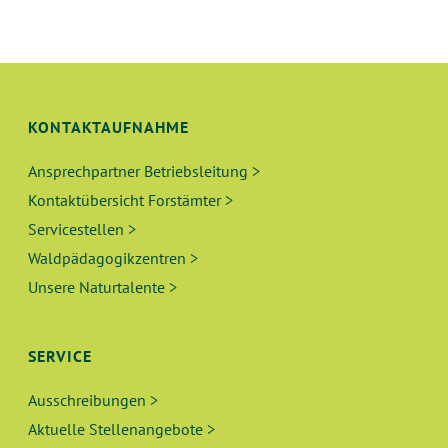
U
S
N
I
C
G
H
KONTAKTAUFNAHME
E
T
Ansprechpartner Betriebsleitung >
N
E
Kontaktübersicht Forstämter >
N
S
Servicestellen >
-
Waldpädagogikzentren >
U
N
Unsere Naturtalente >
A
C
V
H
SERVICE
I
E
G
Ausschreibungen >
A
Aktuelle Stellenangebote >