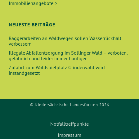
U
T
Immobilienangebote >
N
I
O
D
NEUESTE BEITRÄGE
N
A
Baggerarbeiten an Waldwegen sollen Wasserrückhalt
verbessern
N
Illegale Abfallentsorgung im Sollinger Wald – verboten,
gefährlich und leider immer häufiger
S
Zufahrt zum Waldspielplatz Grinderwald wird
instandgesetzt
I
C
© Niedersächsische Landesforsten 2026
H
T
Notfalltreffpunkte
E
Impressum