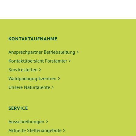
U
S
N
I
C
G
H
KONTAKTAUFNAHME
E
T
Ansprechpartner Betriebsleitung >
N
E
Kontaktübersicht Forstämter >
N
S
Servicestellen >
-
Waldpädagogikzentren >
U
N
Unsere Naturtalente >
A
C
V
H
SERVICE
I
E
G
Ausschreibungen >
A
Aktuelle Stellenangebote >