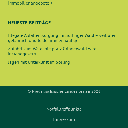
U
T
Immobilienangebote >
N
I
O
D
NEUESTE BEITRÄGE
N
A
Illegale Abfallentsorgung im Sollinger Wald – verboten,
gefährlich und leider immer häufiger
N
Zufahrt zum Waldspielplatz Grinderwald wird
instandgesetzt
S
Jagen mit Unterkunft im Solling
I
C
© Niedersächsische Landesforsten 2026
H
Notfalltreffpunkte
T
Impressum
E