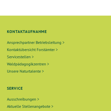
U
S
N
I
C
G
H
KONTAKTAUFNAHME
E
T
Ansprechpartner Betriebsleitung >
N
E
Kontaktübersicht Forstämter >
N
S
Servicestellen >
-
Waldpädagogikzentren >
U
N
Unsere Naturtalente >
A
C
V
H
SERVICE
I
E
G
Ausschreibungen >
A
Aktuelle Stellenangebote >