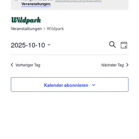
Veranstaltungen
.
Wildpark
Veranstaltungen
Wildpark
2025-10-10
V
V
Suche
Tag
E
Datum
E
R
wählen.
Vorheriger Tag
Nächster Tag
R
A
N
A
Kalender abonnieren
S
N
T
A
S
L
T
T