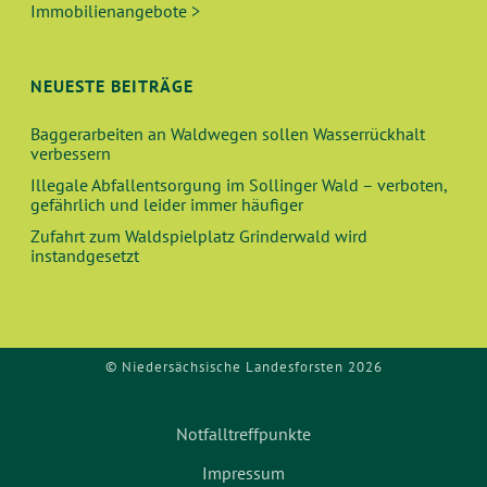
C
Immobilienangebote >
V
H
I
E
NEUESTE BEITRÄGE
G
A
U
Baggerarbeiten an Waldwegen sollen Wasserrückhalt
verbessern
T
N
Illegale Abfallentsorgung im Sollinger Wald – verboten,
I
gefährlich und leider immer häufiger
O
D
Zufahrt zum Waldspielplatz Grinderwald wird
N
instandgesetzt
A
N
© Niedersächsische Landesforsten 2026
S
I
Notfalltreffpunkte
C
Impressum