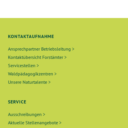
A
U
N
L
G
T
A
N
KONTAKTAUFNAHME
U
S
Ansprechpartner Betriebsleitung >
N
I
Kontaktübersicht Forstämter >
C
G
Servicestellen >
H
Waldpädagogikzentren >
E
T
Unsere Naturtalente >
N
E
N
S
SERVICE
-
U
Ausschreibungen >
N
Aktuelle Stellenangebote >
A