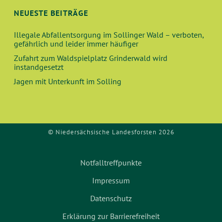
N
A
NEUESTE BEITRÄGE
N
Illegale Abfallentsorgung im Sollinger Wald – verboten,
gefährlich und leider immer häufiger
S
Zufahrt zum Waldspielplatz Grinderwald wird
instandgesetzt
I
Jagen mit Unterkunft im Solling
C
H
© Niedersächsische Landesforsten 2026
T
Notfalltreffpunkte
E
Impressum
N
Datenschutz
,
Erklärung zur Barrierefreiheit