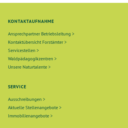
G
H
E
T
KONTAKTAUFNAHME
N
E
N
Ansprechpartner Betriebsleitung >
S
-
Kontaktübersicht Forstämter >
U
N
Servicestellen >
A
Waldpädagogikzentren >
C
Unsere Naturtalente >
V
H
I
E
G
SERVICE
A
U
Ausschreibungen >
T
Aktuelle Stellenangebote >
N
I
Immobilienangebote >
O
D